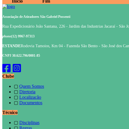
Início
Fim
Associação de Atiradores São Gabriel Possenti
Rua Expedicionário João Santana, 226 - Jardim das Industrias Jacaraí - São 
phone
(12) 9967-97313
ESTANDE
Rodovia Tamoios, Km 04 - Fazenda São Bento - São José dos Ca
CNPJ 30.622.796/0001-85
Clube
▢
Quem Somos
▢
Diretoria
▢
Localização
▢
Documentos
Técnico
▢
Disciplinas
▢
Regras