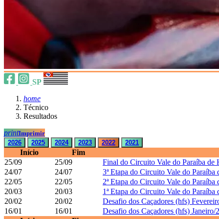
SP
home
Técnico
Resultados
print
Imprimir
2026
2025
2024
2023
2022
2021
Início
Fim
25/09
25/09
Final do Circuito Vale do Paraíba de
24/07
24/07
3ª Etapa do Circuito Vale do Paraíba
22/05
22/05
2ª Etapa do Circuito Vale do Paraíba
20/03
20/03
1ª Etapa do Circuito Vale do Paraíba
20/02
20/02
Desafio dos Caçadores (hfs) Fevereir
16/01
16/01
Desafio dos Caçadores (hfs) Janeiro/