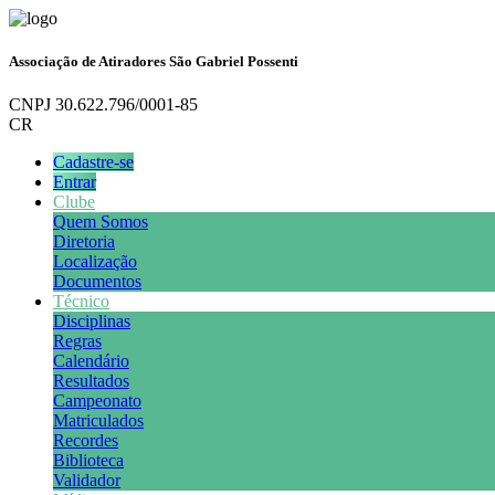
Associação de Atiradores São Gabriel Possenti
CNPJ 30.622.796/0001-85
CR
Cadastre-se
Entrar
Clube
Quem Somos
Diretoria
Localização
Documentos
Técnico
Disciplinas
Regras
Calendário
Resultados
Campeonato
Matriculados
Recordes
Biblioteca
Validador