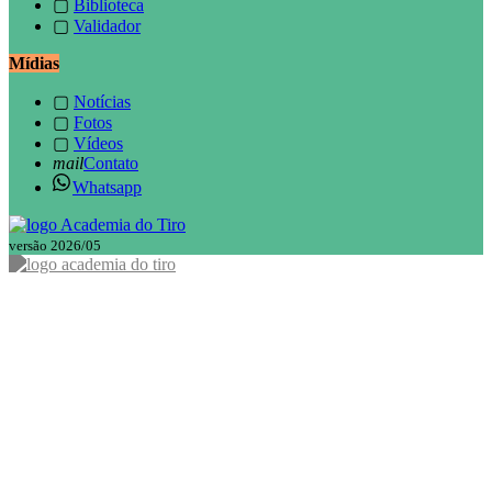
▢
Biblioteca
▢
Validador
Mídias
▢
Notícias
▢
Fotos
▢
Vídeos
mail
Contato
Whatsapp
versão 2026/05