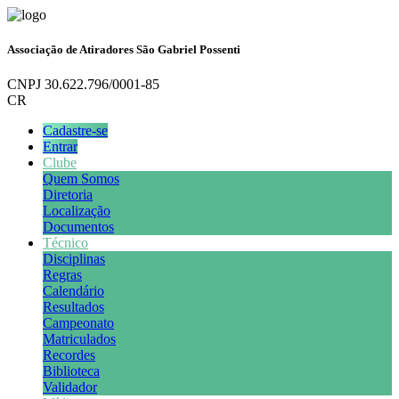
Associação de Atiradores São Gabriel Possenti
CNPJ 30.622.796/0001-85
CR
Cadastre-se
Entrar
Clube
Quem Somos
Diretoria
Localização
Documentos
Técnico
Disciplinas
Regras
Calendário
Resultados
Campeonato
Matriculados
Recordes
Biblioteca
Validador