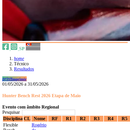
SP
home
Técnico
Resultados
print
Imprimir
01/05/2026 a 31/05/2026
Hunter Bench Rest 2026 Etapa de Maio
Evento com âmbito Regional
Pesquisar
Disciplina
CL
Nome
RF
R1
R2
R3
R4
R5
Flexible
Rogério