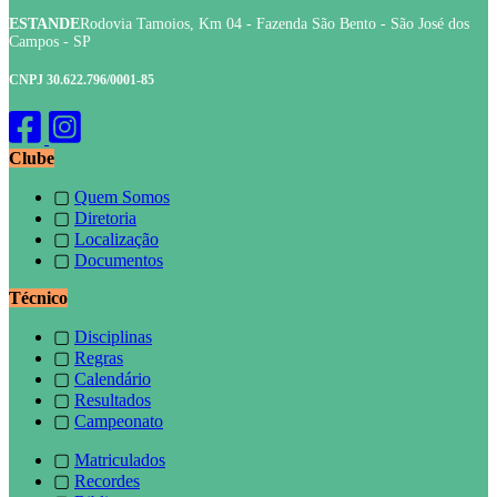
ESTANDE
Rodovia Tamoios, Km 04 - Fazenda São Bento - São José dos
Campos - SP
CNPJ 30.622.796/0001-85
Clube
▢
Quem Somos
▢
Diretoria
▢
Localização
▢
Documentos
Técnico
▢
Disciplinas
▢
Regras
▢
Calendário
▢
Resultados
▢
Campeonato
▢
Matriculados
▢
Recordes