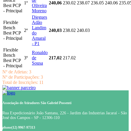
Bench
de
1º
240,06
230.02
238.07
236.05
240.06
235.0
Best PCP
Oliveira
- Principal
Moreno
Diegues
Flexible
Adão
Bench
Landim
2º
240,03
238.02
240.03
Best PCP
do
- Principal
Amaral
- P1
Flexible
Ronaldo
Bench
3º
de
217,02
217.02
Best PCP
Sousa
- Principal
Nº de Atletas: 3
Nº de Participações: 3
Total de Inscrições: 11
Associação de Atiradores São Gabriel Possenti
Rua Expedicionário João Santana, 226 - Jardim das Industrias Jacaraí - São
José dos Campos - SP - 12306-110
phone
(12) 9967-97313