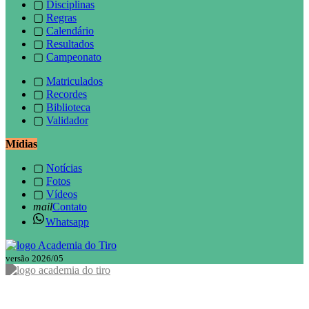
▢
Disciplinas
▢
Regras
▢
Calendário
▢
Resultados
▢
Campeonato
▢
Matriculados
▢
Recordes
▢
Biblioteca
▢
Validador
Mídias
▢
Notícias
▢
Fotos
▢
Vídeos
mail
Contato
Whatsapp
versão 2026/05