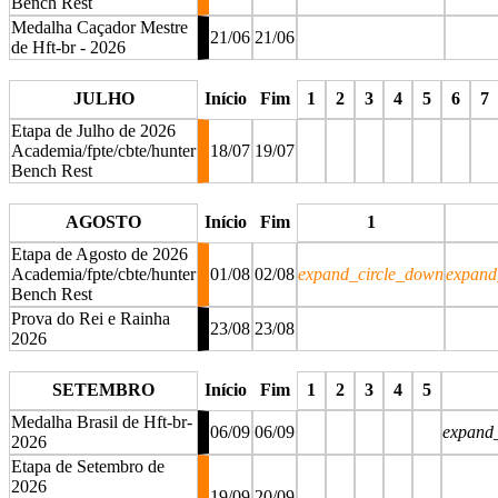
Bench Rest
Medalha Caçador Mestre
21/06
21/06
de Hft-br - 2026
stop
JULHO
Início
Fim
1
2
3
4
5
6
7
Etapa de Julho de 2026
Academia/fpte/cbte/hunter
18/07
19/07
Bench Rest
stop
stop
stop
stop
stop
stop
sto
AGOSTO
Início
Fim
1
Etapa de Agosto de 2026
Academia/fpte/cbte/hunter
01/08
02/08
expand_circle_down
expand
Bench Rest
Prova do Rei e Rainha
23/08
23/08
2026
stop
SETEMBRO
Início
Fim
1
2
3
4
5
Medalha Brasil de Hft-br-
06/09
06/09
expand
2026
Etapa de Setembro de
2026
19/09
20/09