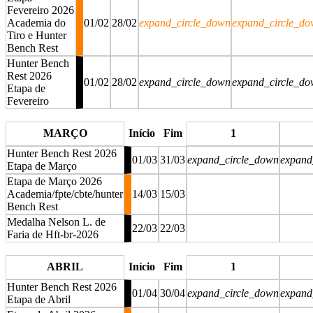
Fevereiro 2026
Academia do
01/02
28/02
expand_circle_down
expand_circle_d
Tiro e Hunter
Bench Rest
Hunter Bench
Rest 2026
01/02
28/02
expand_circle_down
expand_circle_d
Etapa de
Fevereiro
stop
stop
MARÇO
Início
Fim
1
Hunter Bench Rest 2026
01/03
31/03
expand_circle_down
expand
Etapa de Março
Etapa de Março 2026
Academia/fpte/cbte/hunter
14/03
15/03
Bench Rest
Medalha Nelson L. de
22/03
22/03
Faria de Hft-br-2026
stop
ABRIL
Início
Fim
1
Hunter Bench Rest 2026
01/04
30/04
expand_circle_down
expand
Etapa de Abril