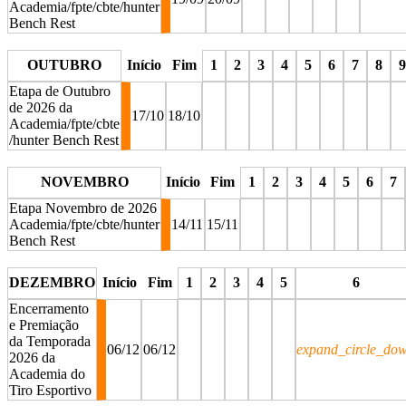
Academia/fpte/cbte/hunter
Bench Rest
stop
stop
stop
stop
stop
OUTUBRO
Início
Fim
1
2
3
4
5
6
7
8
9
Etapa de Outubro
de 2026 da
17/10
18/10
Academia/fpte/cbte
/hunter Bench Rest
stop
stop
stop
stop
stop
stop
stop
stop
st
NOVEMBRO
Início
Fim
1
2
3
4
5
6
7
Etapa Novembro de 2026
Academia/fpte/cbte/hunter
14/11
15/11
Bench Rest
stop
stop
stop
stop
stop
stop
stop
DEZEMBRO
Início
Fim
1
2
3
4
5
6
Encerramento
e Premiação
da Temporada
06/12
06/12
expand_circle_do
2026 da
Academia do
Tiro Esportivo