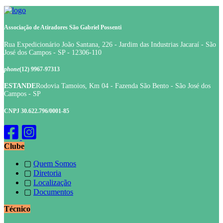
stop
stop
stop
stop
stop
stop
Associação de Atiradores São Gabriel Possenti
Rua Expedicionário João Santana, 226 - Jardim das Industrias Jacaraí - São
José dos Campos - SP - 12306-110
phone
(12) 9967-97313
ESTANDE
Rodovia Tamoios, Km 04 - Fazenda São Bento - São José dos
Campos - SP
CNPJ 30.622.796/0001-85
Clube
▢
Quem Somos
▢
Diretoria
▢
Localização
▢
Documentos
Técnico