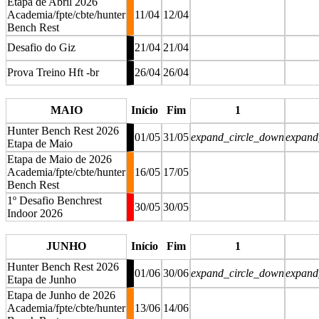
Etapa de Abril 2026
Academia/fpte/cbte/hunter
11/04
12/04
Bench Rest
Desafio do Giz
21/04
21/04
Prova Treino Hft -br
26/04
26/04
stop
MAIO
Início
Fim
1
Hunter Bench Rest 2026
01/05
31/05
expand_circle_down
expand
Etapa de Maio
Etapa de Maio de 2026
Academia/fpte/cbte/hunter
16/05
17/05
Bench Rest
1º Desafio Benchrest
30/05
30/05
Indoor 2026
stop
JUNHO
Início
Fim
1
Hunter Bench Rest 2026
01/06
30/06
expand_circle_down
expand
Etapa de Junho
Etapa de Junho de 2026
Academia/fpte/cbte/hunter
13/06
14/06