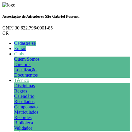
Associação de Atiradores São Gabriel Possenti
CNPJ 30.622.796/0001-85
CR
Cadastre-se
Entrar
Clube
Quem Somos
Diretoria
Localização
Documentos
Técnico
Disciplinas
Regras
Calendário
Resultados
Campeonato
Matriculados
Recordes
Biblioteca
Validador